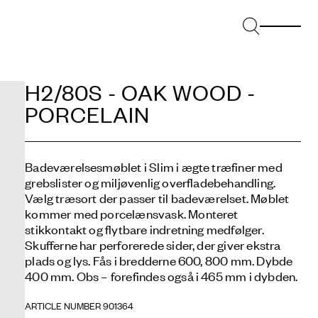
H2/80S - OAK WOOD -
PORCELAIN
Badeværelsesmøblet i Slim i ægte træfiner med
grebslister og miljøvenlig overfladebehandling.
Vælg træsort der passer til badeværelset. Møblet
kommer med porcelænsvask. Monteret
stikkontakt og flytbare indretning medfølger.
Skufferne har perforerede sider, der giver ekstra
plads og lys. Fås i bredderne 600, 800 mm. Dybde
400 mm. Obs – forefindes også i 465 mm i dybden.
ARTICLE NUMBER 901364