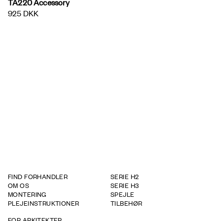
TA220 Accessory
925 DKK
FIND FORHANDLER
SERIE H2
OM OS
SERIE H3
MONTERING
SPEJLE
PLEJEINSTRUKTIONER
TILBEHØR
FOR ARKITEKTER